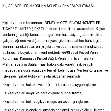
KİŞİSEL VERİLERİN KORUNMASI VE İŞLENMESİ POLİTİKASI
Kişisel verilerin korunması, DENEYİM ÖZEL EĞİTİM HİZMETLERİ
TİCARET LİMİTED ŞİRKETİ en önemli öncelikleri arasındadır. Kişisel
verilerin güvenliği konusunda gereken hassasiyet gösterilmekte,
çalışan, öğrenci ve diğer tüm ziyaretçilerimize ait her türlü kişisel
verinin mümkün olan en iyi şekilde ve özenle işlenerek muhafaza
edilmesine büyük önem verilmektedir. 6698 sayılı Kişisel Verilerin
Korunması Kanunu ve Kişisel Sağlık Verilerinin İşlenmesi ve
Mahremiyetinin Sağlanması hakkındaki yönetmelik ve ilgili
mevzuatlara göre aşağıdaki temel ilkeler Kişisel Verileri Koruması ve
İşlenmesi Şirket Politikamız olarak benimsenmiştir.
• Kişisel verileri hukuka ve dürüstlük kurallarına uygun işleme,
• Kişisel verileri doğru ve gerektiğinde güncel tutma,
• Kişisel verileri belirli, açık ve meşru amaçlar için işleme,
• Kişisel verileri işlendikleri amaçla bağlantılı, sınırlı ve ölçülü işleme,