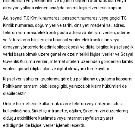
hissedarları ve yetkililerinin ve üçüncü kişilerin otomatik olan veya
olmayan yollarla işlenen aşağıda tanımlı kişisel verilerini kapsar.
Ad, soyad, T.C Kimlik numarası, pasaport numarası veya geçici TC
Kimlik numarası, doğum yeri ve tarihi, cinsiyet, medeni hal, adres,
telefon numarası, elektronik posta adresi vb. iletişim verileri, ödeme
ve faturalama bilgileri gibi finansal veriler elektronik olan veya
olmayan yöntemlerle edinilebilecek sesli ve dijital bilgiler, kişisel sağlık
verisi başta olmak üzere genel ve özel nitelikli kişisel veriler ve Sosyal
Güvenlik Kurumu verileri, internet siteleri üzerinden gönderilen kimlik
verileri, görsel (dijital olan ve dijital olmayan) tüm kayıtlar.
Kişisel veri sahipleri gruplarına göre bu politikanın uygulama kapsamı
Politikanın tamamı olabileceği gibi, yalnızca bir kısım hükümleri de
olabilecektir.
Online hizmetlerini kullanmak üzere telefon veya internet sitesi
kullanıldığında, Şirket içi intranette, eğitim, Şirketimizin düzenlemiş
olduğu etkinliklere katılımda veya internet sayfaları ziyaret
edildiğinde de kişisel veriler işlenebilecektir.