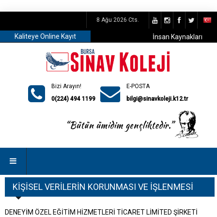
8 Ağu 2026 Cts.
Kaliteye Online Kayıt
İnsan Kaynakları
Bizi Arayın!
E-POSTA
0(224) 494 1199
bilgi@sinavkoleji.k12.tr
KİŞİSEL VERİLERİN KORUNMASI VE İŞLENMESİ
DENEYİM ÖZEL EĞİTİM HİZMETLERİ TİCARET LİMİTED ŞİRKETİ