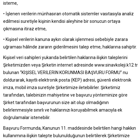
isteme,
• İşlenen verilerin münhasıran otomatik sistemler vasıtasıyla analiz
edilmesi suretiyle kişinin kendisi aleyhine bir sonucun ortaya
çıkmasına itiraz etme,
• Kişisel verilerin kanuna aykırı olarak işlenmesi sebebiyle zarara
uğraması hâlinde zararın giderilmesini talep etme, haklarına sahiptir.
Kişisel veri sahipleri yukarıda belirtilen haklarına ilişkin taleplerini
Şirketimizden veya Şirketin internet adresinde www.sinavkoleji.k12.tr
bulunan “KİŞİSEL VERİLERİN KORUNMASI BAŞVURU FORMU” nu
doldurarak, kayıtlı elektronik posta (KEP) adresi, güvenli elektronik
imza, mobil imza suretiyle Şirketimize iletebilirler. Şirketimiz
tarafından, talebinizin mahiyetine ve başvuru yönteminize göre
Şirket tarafından başvurunun size ait olup olmadığının
belirlenmesiyle sınırlı ve haklarınızı koruyabilmek amacıyla ek
doğrulamalar istenebilir.
Başvuru Formunda, Kanunun 11. maddesinde belirtilen hangi hakkın
kullanımına ilişkin talepte bulunulduğunun belirtilerek Şirketimize