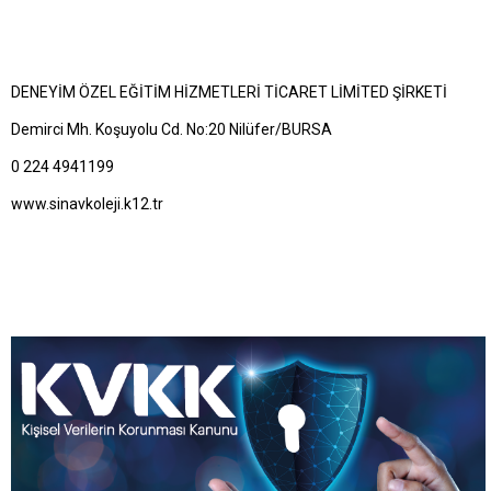
DENEYİM ÖZEL EĞİTİM HİZMETLERİ TİCARET LİMİTED ŞİRKETİ
Demirci Mh. Koşuyolu Cd. No:20 Nilüfer/BURSA
0 224 4941199
www.sinavkoleji.k12.tr